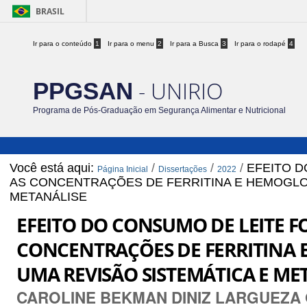
BRASIL
Ir para o conteúdo
1
Ir para o menu
2
Ir para a Busca
3
Ir para o rodapé
4
- UNIRIO
PPGSAN
Programa de Pós-Graduação em Segurança Alimentar e Nutricional
Você está aqui:
/
/
/
EFEITO D
Página Inicial
Dissertações
2022
AS CONCENTRAÇÕES DE FERRITINA E HEMOGLOB
METANÁLISE
EFEITO DO CONSUMO DE LEITE F
CONCENTRAÇÕES DE FERRITINA 
UMA REVISÃO SISTEMÁTICA E ME
CAROLINE BEKMAN DINIZ LARGUEZA Orie