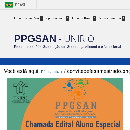
BRASIL
Ir para o conteúdo
1
Ir para o menu
2
Ir para a Busca
3
Ir para o rodapé
4
- UNIRIO
PPGSAN
Programa de Pós-Graduação em Segurança Alimentar e Nutricional
Você está aqui:
/
convitedefesamestrado.pn
Página Inicial