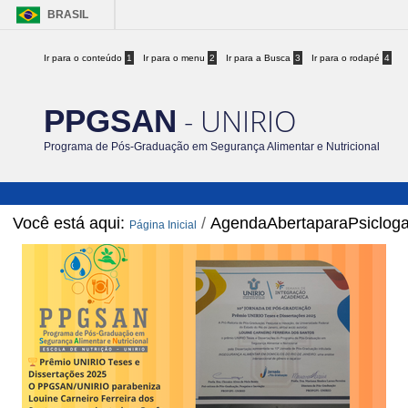
BRASIL
Ir para o conteúdo
1
Ir para o menu
2
Ir para a Busca
3
Ir para o rodapé
4
- UNIRIO
PPGSAN
Programa de Pós-Graduação em Segurança Alimentar e Nutricional
Você está aqui:
/
AgendaAbertaparaPsiclog
Página Inicial