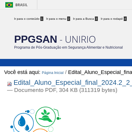
BRASIL
Ir para o conteúdo
1
Ir para o menu
2
Ir para a Busca
3
Ir para o rodapé
4
- UNIRIO
PPGSAN
Programa de Pós-Graduação em Segurança Alimentar e Nutricional
Você está aqui:
/
Edital_Aluno_Especial_fin
Página Inicial
Edital_Aluno_Especial_final_2024.2_2
— Documento PDF, 304 KB (311319 bytes)