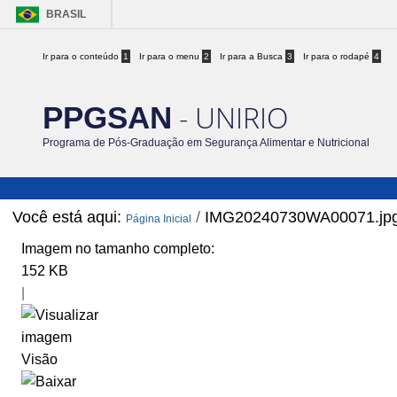
BRASIL
Ir para o conteúdo
1
Ir para o menu
2
Ir para a Busca
3
Ir para o rodapé
4
- UNIRIO
PPGSAN
Programa de Pós-Graduação em Segurança Alimentar e Nutricional
Você está aqui:
/
IMG20240730WA00071.jp
Página Inicial
Imagem no tamanho completo:
152 KB
|
Visão