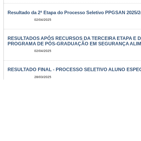
Resultado da 2ª Etapa do Processo Seletivo PPGSAN 2025/24
02/04/2025
RESULTADOS APÓS RECURSOS DA TERCEIRA ETAPA E 
PROGRAMA DE PÓS-GRADUAÇÃO EM SEGURANÇA ALIMENT
02/04/2025
RESULTADO FINAL - PROCESSO SELETIVO ALUNO ESPECI
28/03/2025
Resultados da arguição de pré-projeto (Fase 3) e da avaliaç
Graduação em Segurança Alimentar e Nutricional.
26/03/2025
CONVOCAÇÃO PARA A ETAPA DE ARGUIÇÃO DO PROCESSO
19/03/2025