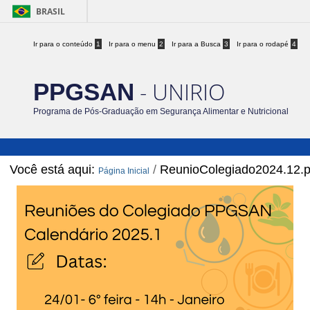
BRASIL
Ir para o conteúdo
1
Ir para o menu
2
Ir para a Busca
3
Ir para o rodapé
4
- UNIRIO
PPGSAN
Programa de Pós-Graduação em Segurança Alimentar e Nutricional
Você está aqui:
/
ReunioColegiado2024.12.
Página Inicial