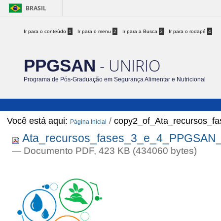
BRASIL
Ir para o conteúdo
1
Ir para o menu
2
Ir para a Busca
3
Ir para o rodapé
4
- UNIRIO
PPGSAN
Programa de Pós-Graduação em Segurança Alimentar e Nutricional
Você está aqui:
/
copy2_of_Ata_recursos_f
Página Inicial
Ata_recursos_fases_3_e_4_PPGSAN_20
— Documento PDF, 423 KB (434060 bytes)