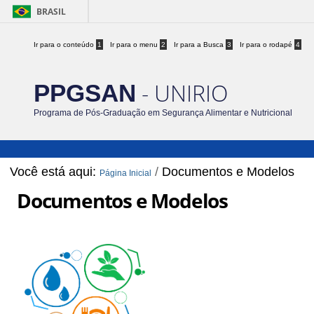
BRASIL
Ir para o conteúdo
1
Ir para o menu
2
Ir para a Busca
3
Ir para o rodapé
4
- UNIRIO
PPGSAN
Programa de Pós-Graduação em Segurança Alimentar e Nutricional
Você está aqui:
/
Documentos e Modelos
Página Inicial
Documentos e Modelos