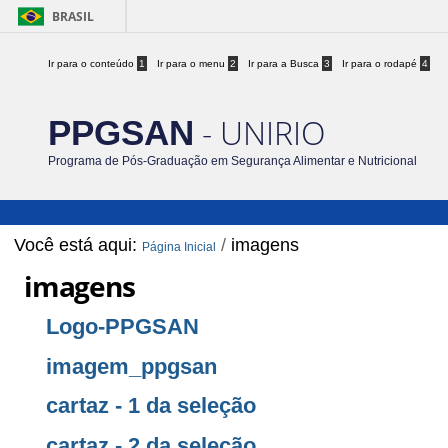
BRASIL
Ir para o conteúdo
1
Ir para o menu
2
Ir para a Busca
3
Ir para o rodapé
4
- UNIRIO
PPGSAN
Programa de Pós-Graduação em Segurança Alimentar e Nutricional
Você está aqui:
/
imagens
Página Inicial
imagens
Logo-PPGSAN
imagem_ppgsan
cartaz - 1 da seleção
cartaz - 2 da seleção