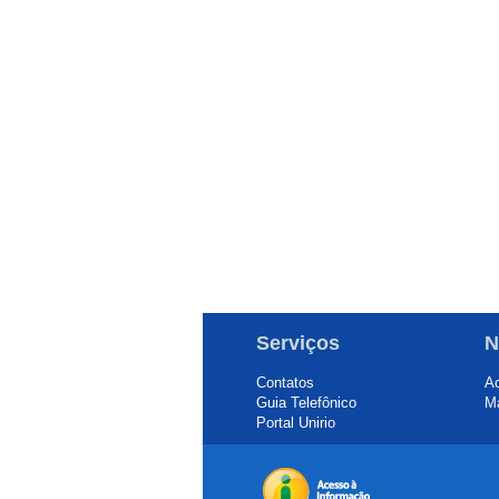
Serviços
N
Contatos
Ac
Guia Telefônico
Ma
Portal Unirio