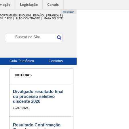
rmação
Legislação
Canais
Acessar
PORTUGUÊS |
ENGLISH |
ESPAÑOL |
FRANÇAIS |
BILIDADE
|
ALTO CONTRASTE |
MAPA DO SITE
Guia Telefônico
Contatos
NOTÍCIAS
Divulgado resultado final
do processo seletivo
discente 2026
10/07/2026
Resultado Confirmação