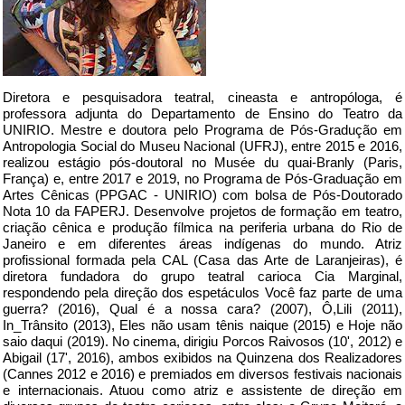
Diretora e pesquisadora teatral, cineasta e antropóloga, é
professora adjunta do Departamento de Ensino do Teatro da
UNIRIO. Mestre e doutora pelo Programa de Pós-Gradução em
Antropologia Social do Museu Nacional (UFRJ), entre 2015 e 2016,
realizou estágio pós-doutoral no Musée du quai-Branly (Paris,
França) e, entre 2017 e 2019, no Programa de Pós-Graduação em
Artes Cênicas (PPGAC - UNIRIO) com bolsa de Pós-Doutorado
Nota 10 da FAPERJ. Desenvolve projetos de formação em teatro,
criação cênica e produção fílmica na periferia urbana do Rio de
Janeiro e em diferentes áreas indígenas do mundo. Atriz
profissional formada pela CAL (Casa das Arte de Laranjeiras), é
diretora fundadora do grupo teatral carioca Cia Marginal,
respondendo pela direção dos espetáculos Você faz parte de uma
guerra? (2016), Qual é a nossa cara? (2007), Ô,Lili (2011),
In_Trânsito (2013), Eles não usam tênis naique (2015) e Hoje não
saio daqui (2019). No cinema, dirigiu Porcos Raivosos (10', 2012) e
Abigail (17', 2016), ambos exibidos na Quinzena dos Realizadores
(Cannes 2012 e 2016) e premiados em diversos festivais nacionais
e internacionais. Atuou como atriz e assistente de direção em