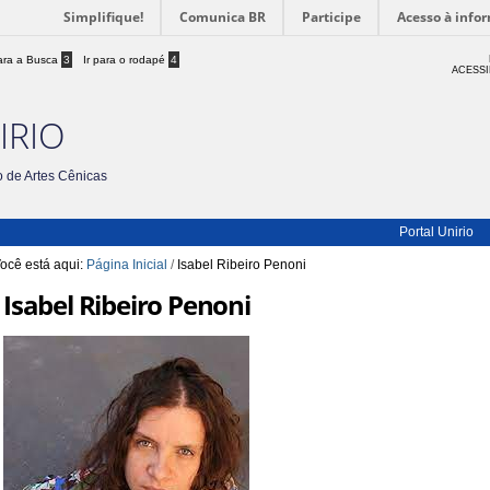
Simplifique!
Comunica BR
Participe
Acesso à info
para a Busca
3
Ir para o rodapé
4
ACESSI
IRIO
 de Artes Cênicas
Portal Unirio
ocê está aqui:
Página Inicial
/
Isabel Ribeiro Penoni
Isabel Ribeiro Penoni