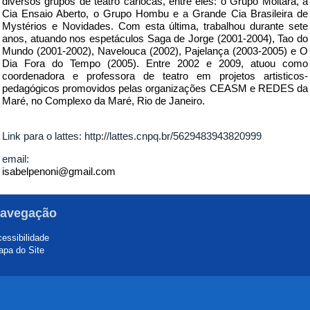
diversos grupos de teatro cariocas, entre eles: o Grupo Moitará, a
Cia Ensaio Aberto, o Grupo Hombu e a Grande Cia Brasileira de
Mystérios e Novidades. Com esta última, trabalhou durante sete
anos, atuando nos espetáculos Saga de Jorge (2001-2004), Tao do
Mundo (2001-2002), Navelouca (2002), Pajelança (2003-2005) e O
Dia Fora do Tempo (2005). Entre 2002 e 2009, atuou como
coordenadora e professora de teatro em projetos artisticos-
pedagógicos promovidos pelas organizações CEASM e REDES da
Maré, no Complexo da Maré, Rio de Janeiro.
Link para o lattes:
http://lattes.cnpq.br/5629483943820999
email:
isabelpenoni@gmail.com
avegação
essibilidade
pa do Site