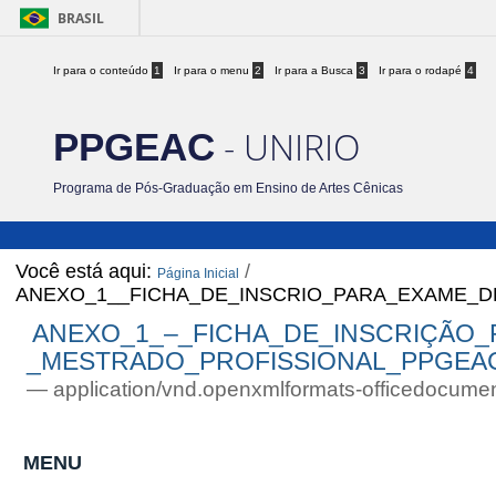
BRASIL
Ir para o conteúdo
1
Ir para o menu
2
Ir para a Busca
3
Ir para o rodapé
4
- UNIRIO
PPGEAC
Programa de Pós-Graduação em Ensino de Artes Cênicas
Você está aqui:
/
Página Inicial
ANEXO_1__FICHA_DE_INSCRIO_PARA_EXAME_D
ANEXO_1_–_FICHA_DE_INSCRIÇÃO
_MESTRADO_PROFISSIONAL_PPGEAC_(
— application/vnd.openxmlformats-officedocume
MENU