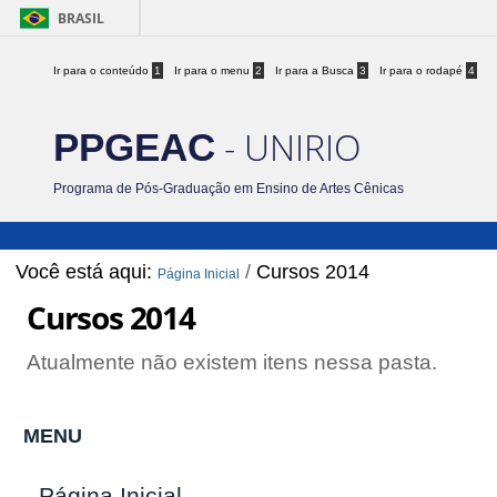
BRASIL
Ir para o conteúdo
1
Ir para o menu
2
Ir para a Busca
3
Ir para o rodapé
4
- UNIRIO
PPGEAC
Programa de Pós-Graduação em Ensino de Artes Cênicas
Você está aqui:
/
Cursos 2014
Página Inicial
Cursos 2014
Atualmente não existem itens nessa pasta.
MENU
Página Inicial