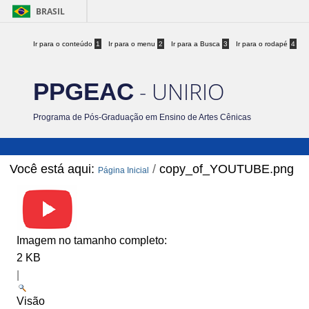
BRASIL
Ir para o conteúdo
1
Ir para o menu
2
Ir para a Busca
3
Ir para o rodapé
4
- UNIRIO
PPGEAC
Programa de Pós-Graduação em Ensino de Artes Cênicas
Você está aqui:
/
copy_of_YOUTUBE.png
Página Inicial
Imagem no tamanho completo:
2 KB
|
Visão