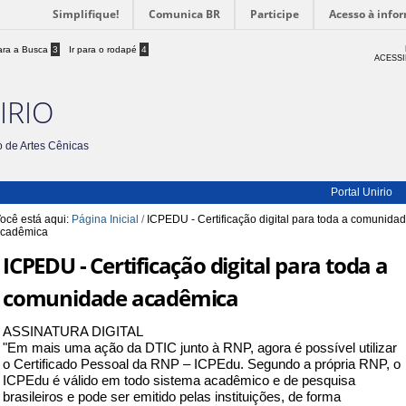
Simplifique!
Comunica BR
Participe
Acesso à info
para a Busca
3
Ir para o rodapé
4
ACESSI
IRIO
 de Artes Cênicas
Portal Unirio
ocê está aqui:
Página Inicial
/
ICPEDU - Certificação digital para toda a comunida
cadêmica
ICPEDU - Certificação digital para toda a
comunidade acadêmica
ASSINATURA DIGITAL
"Em mais uma ação da DTIC junto à RNP, agora é possível utilizar
o Certificado Pessoal da RNP – ICPEdu. Segundo a própria RNP, o
ICPEdu é válido em todo sistema acadêmico e de pesquisa
brasileiros e pode ser emitido pelas instituições, de forma