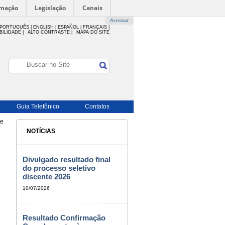
rmação
Legislação
Canais
Acessar
PORTUGUÊS |
ENGLISH |
ESPAÑOL |
FRANÇAIS |
BILIDADE
|
ALTO CONTRASTE |
MAPA DO SITE
Guia Telefônico
Contatos
de
NOTÍCIAS
Divulgado resultado final
do processo seletivo
discente 2026
10/07/2026
Resultado Confirmação