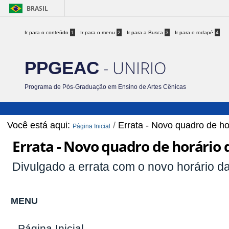
BRASIL
Ir para o conteúdo
1
Ir para o menu
2
Ir para a Busca
3
Ir para o rodapé
4
- UNIRIO
PPGEAC
Programa de Pós-Graduação em Ensino de Artes Cênicas
Você está aqui:
/
Errata - Novo quadro de ho
Página Inicial
Errata - Novo quadro de horário 
Divulgado a errata com o novo horário da
MENU
Página Inicial