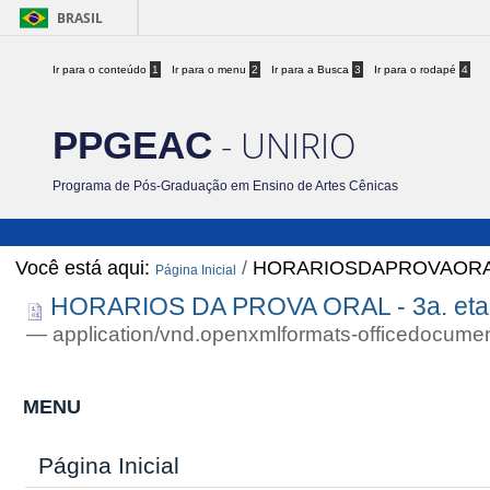
BRASIL
Ir para o conteúdo
1
Ir para o menu
2
Ir para a Busca
3
Ir para o rodapé
4
- UNIRIO
PPGEAC
Programa de Pós-Graduação em Ensino de Artes Cênicas
Você está aqui:
/
HORARIOSDAPROVAORAL3
Página Inicial
HORARIOS DA PROVA ORAL - 3a. eta
— application/vnd.openxmlformats-officedocume
MENU
Página Inicial