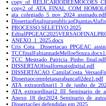
copy_of_RELICARIODEEMOCOES_CH
copy2_of_ATA_FINAL_COM_HOMOLO
ata_colegiado_5_nov_2024_assinado.pd
DissertaofinalparapublicaoQuantasAlafi
PROCESSO SELETIVO 2025
EditalPPGEAC2025VERSAOFINALPRO
ANEXO_1_2025.docx
Cris_Cota__Dissertacao_PPGEAC_assina
TCCfinalFabiannadeMelloeSouza.docx1
TCC_Mestrado_Patricia_Pinho_final.pdf
DISSERTAOfinalformatodigital.pdf
DISSERTACAO_CamilaCosta_Versao
Dissertaocompletaparabanca02dez1.pdf
ATA_extraordinari1_3_de_junho_de_202
ATA_extraordinari2_III_Seminario_de_
Anexo_18_dez2024_Seminario_de_autoav
Dissertações defendidas em 2025