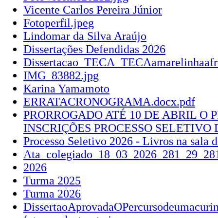
Vicente Carlos Pereira Júnior
Fotoperfil.jpeg
Lindomar da Silva Araújo
Dissertações Defendidas 2026
Dissertacao_TECA_TECAamarelinhaafri
IMG_83882.jpg
Karina Yamamoto
ERRATACRONOGRAMA.docx.pdf
PRORROGADO ATÉ 10 DE ABRIL O 
INSCRIÇÕES PROCESSO SELETIVO 
Processo Seletivo 2026 - Livros na sal
Ata_colegiado_18_03_2026_281_29_281
2026
Turma 2025
Turma 2026
DissertaoAprovadaOPercursodeumacur