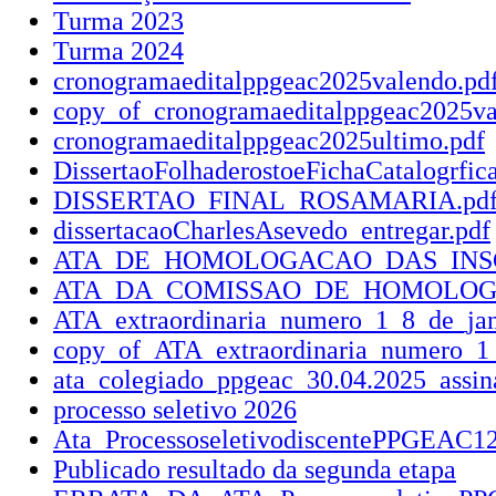
Turma 2023
Turma 2024
cronogramaeditalppgeac2025valendo.pd
copy_of_cronogramaeditalppgeac2025va
cronogramaeditalppgeac2025ultimo.pdf
DissertaoFolhaderostoeFichaCatalogrfic
DISSERTAO_FINAL_ROSAMARIA.pd
dissertacaoCharlesAsevedo_entregar.pdf
ATA_DE_HOMOLOGACAO_DAS_INSCRICO
ATA_DA_COMISSAO_DE_HOMOLOGACA
ATA_extraordinaria_numero_1_8_de_jan
copy_of_ATA_extraordinaria_numero_1_
ata_colegiado_ppgeac_30.04.2025_assin
processo seletivo 2026
Ata_ProcessoseletivodiscentePPGEAC12
Publicado resultado da segunda etapa