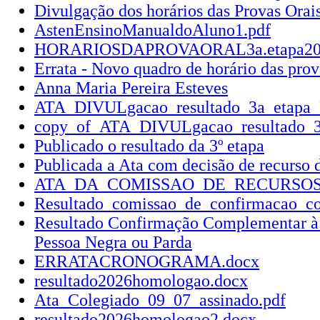
Divulgação dos horários das Provas Orai
AstenEnsinoManualdoAluno1.pdf
HORARIOSDAPROVAORAL3a.etapa202
Errata - Novo quadro de horário das prov
Anna Maria Pereira Esteves
ATA_DIVULgacao_resultado_3a_etapa_
copy_of_ATA_DIVULgacao_resultado_3
Publicado o resultado da 3º etapa
Publicada a Ata com decisão de recurso d
ATA_DA_COMISSAO_DE_RECURSOS_3a._e
Resultado_comissao_de_confirmacao_co
Resultado Confirmação Complementar à 
Pessoa Negra ou Parda
ERRATACRONOGRAMA.docx
resultado2026homologao.docx
Ata_Colegiado_09_07_assinado.pdf
resultado2026homologao2.docx