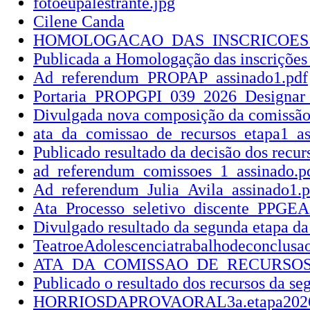
fotoeupalestrante.jpg
Cilene Canda
HOMOLOGACAO_DAS_INSCRICOES_SE
Publicada a Homologação das inscrições
Ad_referendum_PROPAP_assinado1.pdf
Portaria_PROPGPI_039_2026_Designar
Divulgada nova composição da comissão
ata_da_comissao_de_recursos_etapa1_as
Publicado resultado da decisão dos recurs
ad_referendum_comissoes_1_assinado.p
Ad_referendum_Julia_Avila_assinado1.p
Ata_Processo_seletivo_discente_PPGEA
Divulgado resultado da segunda etapa da
TeatroeAdolescenciatrabalhodeconclu
ATA_DA_COMISSAO_DE_RECURSOS_2a._e
Publicado o resultado dos recursos da se
HORRIOSDAPROVAORAL3a.etapa2026