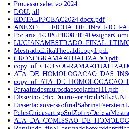
Processo seletivo 2024
DOU.pdf
EDITALPPGEAC2024.docx.pdf
ANEXO_1__FICHA_DE_INSCRIO_PA
PortariaPROPGPI0082024DesignarCom
LUCIANAMESTRADO_FINAL_LTIMO_
MestradoErikaThebaldicopy1.pdf
CRONOGRAMAATUALIZADO.pdf
copy_of_CRONOGRAMAATUALIZADO
ATA_DE_HOMOLOGACAO_DAS_INSCRI
copy_of_ATA_DE_HOMOLOGACAO_DAS
Paraalmdosmurosdaescolafinal11.pdf
DissertaoEricaDuartePereiradaSilvaU
DissertacaoversaofinalSabrinaFaerstein1
PelesCnicasartigoSolZofiroDefesaMest
ATA_DA_COMISSAO_DE_HOMOLOGACA
Resultado_final_assinadoheteroidentific