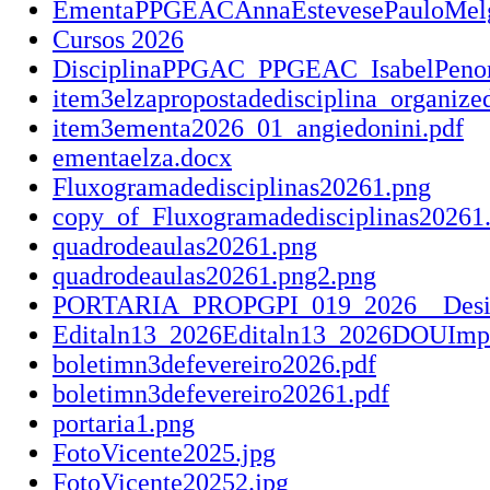
EmentaPPGEACAnnaEstevesePauloMelg
Cursos 2026
DisciplinaPPGAC_PPGEAC_IsabelPenoni
item3elzapropostadedisciplina_organize
item3ementa2026_01_angiedonini.pdf
ementaelza.docx
Fluxogramadedisciplinas20261.png
copy_of_Fluxogramadedisciplinas20261
quadrodeaulas20261.png
quadrodeaulas20261.png2.png
PORTARIA_PROPGPI_019_2026__Design
Editaln13_2026Editaln13_2026DOUImpr
boletimn3defevereiro2026.pdf
boletimn3defevereiro20261.pdf
portaria1.png
FotoVicente2025.jpg
FotoVicente20252.jpg