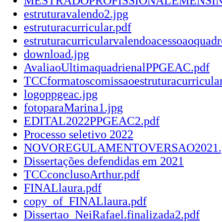
MESTRADOPROFISSIONALEMENSINO
estruturavalendo2.jpg
estruturacurricular.pdf
estruturacurricularvalendoacessoaoquadr
download.jpg
AvaliaoUltimaquadrienalPPGEAC.pdf
TCCformatoscomissaoestruturacurricular
logoppgeac.jpg
fotoparaMarina1.jpg
EDITAL2022PPGEAC2.pdf
Processo seletivo 2022
NOVOREGULAMENTOVERSAO2021.
Dissertações defendidas em 2021
TCCconclusoArthur.pdf
FINALlaura.pdf
copy_of_FINALlaura.pdf
Dissertao_NeiRafael.finalizada2.pdf