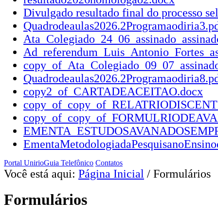
Divulgado resultado final do processo se
Quadrodeaulas2026.2Programaodiria3.p
Ata_Colegiado_24_06_assinado_assinad
Ad_referendum_Luis_Antonio_Fortes_as
copy_of_Ata_Colegiado_09_07_assinado
Quadrodeaulas2026.2Programaodiria8.p
copy2_of_CARTADEACEITAO.docx
copy_of_copy_of_RELATRIODISCENT
copy_of_copy_of_FORMULRIODEAVA
EMENTA_ESTUDOSAVANADOSEMPRO
EmentaMetodologiadaPesquisanoEnsinod
Portal Unirio
Guia Telefônico
Contatos
Você está aqui:
Página Inicial
/
Formulários
Formulários