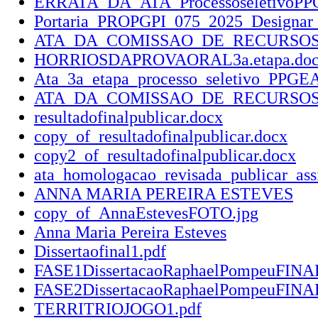
ERRATA_DA_ATA_ProcessoseletivoPPGE
Portaria_PROPGPI_075_2025_Designar
ATA_DA_COMISSAO_DE_RECURSOS_2a
HORRIOSDAPROVAORAL3a.etapa.do
Ata_3a_etapa_processo_seletivo_PPGE
ATA_DA_COMISSAO_DE_RECURSOS_3a._
resultadofinalpublicar.docx
copy_of_resultadofinalpublicar.docx
copy2_of_resultadofinalpublicar.docx
ata_homologacao_revisada_publicar_ass
ANNA MARIA PEREIRA ESTEVES
copy_of_AnnaEstevesFOTO.jpg
Anna Maria Pereira Esteves
Dissertaofinal1.pdf
FASE1DissertacaoRaphaelPompeuFINA
FASE2DissertacaoRaphaelPompeuFINA
TERRITRIOJOGO1.pdf