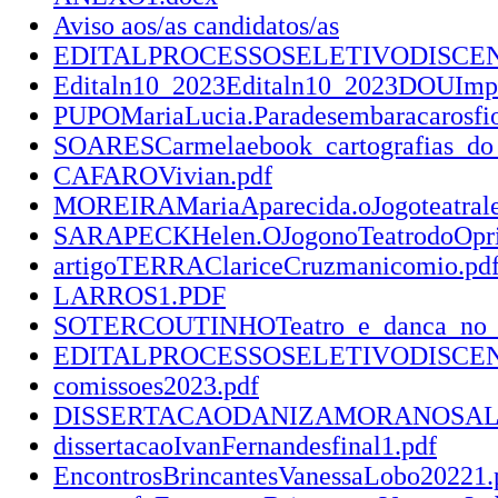
Aviso aos/as candidatos/as
EDITALPROCESSOSELETIVODISCENT
Editaln10_2023Editaln10_2023DOUImpr
PUPOMariaLucia.Paradesembaracarosfio
SOARESCarmelaebook_cartografias_do_
CAFAROVivian.pdf
MOREIRAMariaAparecida.oJogoteatrales
SARAPECKHelen.OJogonoTeatrodoOprim
artigoTERRAClariceCruzmanicomio.pd
LARROS1.PDF
SOTERCOUTINHOTeatro_e_danca_no_Ce
EDITALPROCESSOSELETIVODISCENTE
comissoes2023.pdf
DISSERTACAODANIZAMORANOSAL
dissertacaoIvanFernandesfinal1.pdf
EncontrosBrincantesVanessaLobo20221.