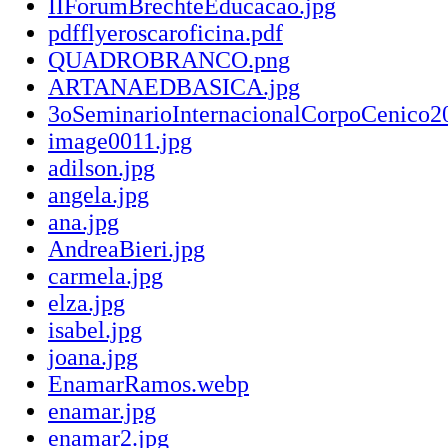
IIForumBrechteEducacao.jpg
pdfflyeroscaroficina.pdf
QUADROBRANCO.png
ARTANAEDBASICA.jpg
3oSeminarioInternacionalCorpoCeni
image0011.jpg
adilson.jpg
angela.jpg
ana.jpg
AndreaBieri.jpg
carmela.jpg
elza.jpg
isabel.jpg
joana.jpg
EnamarRamos.webp
enamar.jpg
enamar2.jpg