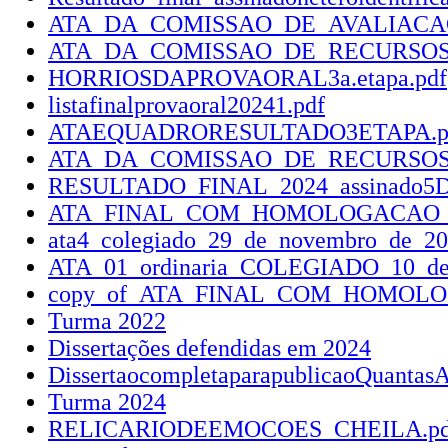
ATA_DA_COMISSAO_DE_AVALIACAO_
ATA_DA_COMISSAO_DE_RECURSOS_2a._
HORRIOSDAPROVAORAL3a.etapa.pdf
listafinalprovaoral20241.pdf
ATAEQUADRORESULTADO3ETAPA.p
ATA_DA_COMISSAO_DE_RECURSOS_3a._e
RESULTADO_FINAL_2024_assinado5D_
ATA_FINAL_COM_HOMOLOGACAO_as
ata4_colegiado_29_de_novembro_de_20
ATA_01_ordinaria_COLEGIADO_10_de_
copy_of_ATA_FINAL_COM_HOMOLOG
Turma 2022
Dissertações defendidas em 2024
DissertaocompletaparapublicaoQuantasA
Turma 2024
RELICARIODEEMOCOES_CHEILA.pd