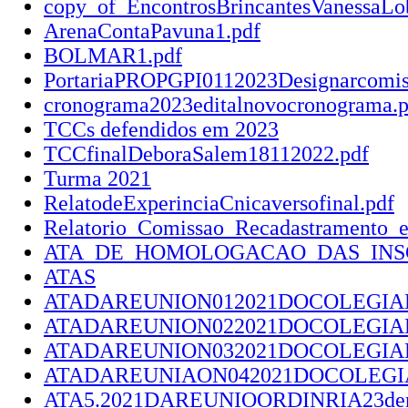
copy_of_EncontrosBrincantesVanessaLo
ArenaContaPavuna1.pdf
BOLMAR1.pdf
PortariaPROPGPI0112023Designarcomi
cronograma2023editalnovocronograma.p
TCCs defendidos em 2023
TCCfinalDeboraSalem18112022.pdf
Turma 2021
RelatodeExperinciaCnicaversofinal.pdf
Relatorio_Comissao_Recadastramento_
ATA_DE_HOMOLOGACAO_DAS_INSCRIC
ATAS
ATADAREUNION012021DOCOLEGIADO
ATADAREUNION022021DOCOLEGIADO
ATADAREUNION032021DOCOLEGIAD
ATADAREUNIAON042021DOCOLEGI
ATA5.2021DAREUNIOORDINRIA23deno