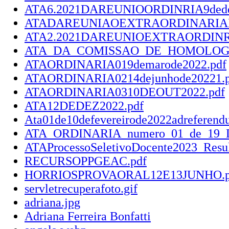
ATA6.2021DAREUNIOORDINRIA9dedez
ATADAREUNIAOEXTRAORDINARIAN
ATA2.2021DAREUNIOEXTRAORDINRIA
ATA_DA_COMISSAO_DE_HOMOLOGAC
ATAORDINARIA019demarode2022.pdf
ATAORDINARIA0214dejunhode20221.p
ATAORDINARIA0310DEOUT2022.pdf
ATA12DEDEZ2022.pdf
Ata01de10defevereirode2022adreferendu
ATA_ORDINARIA_numero_01_de_19_D
ATAProcessoSeletivoDocente2023_Resul
RECURSOPPGEAC.pdf
HORRIOSPROVAORAL12E13JUNHO.p
servletrecuperafoto.gif
adriana.jpg
Adriana Ferreira Bonfatti