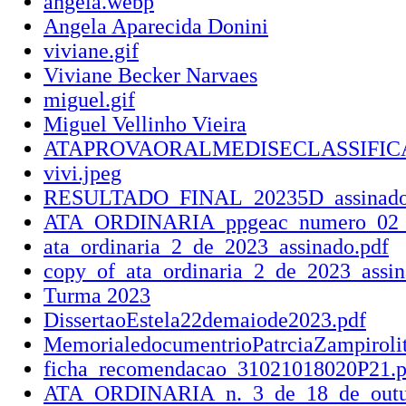
angela.webp
Angela Aparecida Donini
viviane.gif
Viviane Becker Narvaes
miguel.gif
Miguel Vellinho Vieira
ATAPROVAORALMEDISECLASSIFICA
vivi.jpeg
RESULTADO_FINAL_20235D_assinadof
ATA_ORDINARIA_ppgeac_numero_02_de
ata_ordinaria_2_de_2023_assinado.pdf
copy_of_ata_ordinaria_2_de_2023_assin
Turma 2023
DissertaoEstela22demaiode2023.pdf
MemorialedocumentrioPatrciaZampirolit
ficha_recomendacao_31021018020P21.p
ATA_ORDINARIA_n._3_de_18_de_outub