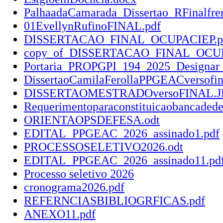
PalhaadaCamarada_Dissertao_RFinalfre
01EvellynRufinoFINAL.pdf
DISSERTACAO_FINAL_OCUPACIEP.p
copy_of_DISSERTACAO_FINAL_OCUP
Portaria_PROPGPI_194_2025_Designar_
DissertaoCamilaFerollaPPGEACversofin
DISSERTAOMESTRADOversoFINAL.
Requerimentoparaconstituicaobancade
ORIENTAOPSDEFESA.odt
EDITAL_PPGEAC_2026_assinado1.pdf
PROCESSOSELETIVO2026.odt
EDITAL_PPGEAC_2026_assinado11.pd
Processo seletivo 2026
cronograma2026.pdf
REFERNCIASBIBLIOGRFICAS.pdf
ANEXO11.pdf