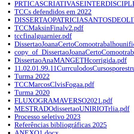
PRTICASCRIATIVASEINTERDISCIP
TCCs defendidos em 2022
DISSERTAOPATRICIASANTOSDEOLI
TCCMaksinFinalv2.pdf
tccfinalguarnier.pdf
DissertaoJoanaCertoComootrabalhounifi
copy_of_DissertaoJoanaCertoComootraba
DissertaoAnaMANGETHcorrigida.pdf
11.02.01.99.11CurrculodosCursosporestr
Turma 2022
TCCMarcosClvisFogaa.pdf
Turma 2020
FLUXOGRAMAVERSO2021.pdf
MESTRADOdissertaoUNIRIOTrlia.pdf
Processo seletivo 2023
Referências bibliográficas 2025
ANEXO1.docx