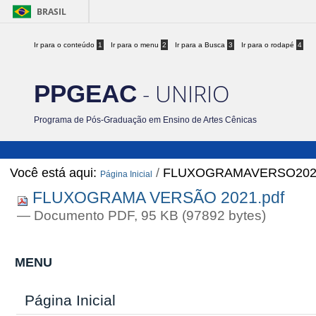
BRASIL
Ir para o conteúdo
1
Ir para o menu
2
Ir para a Busca
3
Ir para o rodapé
4
- UNIRIO
PPGEAC
Programa de Pós-Graduação em Ensino de Artes Cênicas
Você está aqui:
/
FLUXOGRAMAVERSO2021
Página Inicial
FLUXOGRAMA VERSÃO 2021.pdf
— Documento PDF, 95 KB (97892 bytes)
MENU
Página Inicial