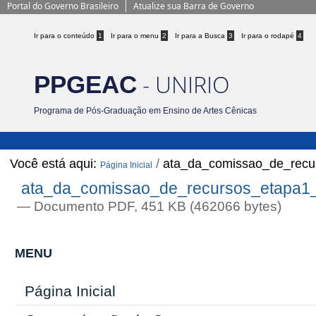
Portal do Governo Brasileiro
Atualize sua Barra de Governo
Ir para o conteúdo
1
Ir para o menu
2
Ir para a Busca
3
Ir para o rodapé
4
- UNIRIO
PPGEAC
Programa de Pós-Graduação em Ensino de Artes Cênicas
Você está aqui:
/
ata_da_comissao_de_recu
Página Inicial
ata_da_comissao_de_recursos_etapa1_
— Documento PDF, 451 KB (462066 bytes)
MENU
Página Inicial