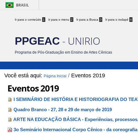
BRASIL
Ir para o conteúdo
1
Ir para o menu
2
Ir para a Busca
3
Ir para o rodapé
4
- UNIRIO
PPGEAC
Programa de Pós-Graduação em Ensino de Artes Cênicas
Você está aqui:
/
Eventos 2019
Página Inicial
Eventos 2019
I SEMINÁRIO DE HISTÓRIA E HISTORIOGRAFIA DO TEAT
Quadro Branco - 27, 28 e 29 de março de 2019
ARTE NA EDUCAÇÃO BÁSICA - Experiências, processos,
3o Seminário Internacional Corpo Cênico - da coreografi