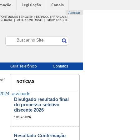
rmação
Legislação
Canais
Acessar
PORTUGUÊS |
ENGLISH |
ESPAÑOL |
FRANÇAIS |
BILIDADE
|
ALTO CONTRASTE |
MAPA DO SITE
Guia Telefônico
Contatos
df
NOTÍCIAS
24_assinado
Divulgado resultado final
do processo seletivo
discente 2026
10/07/2026
Resultado Confirmação