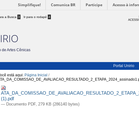
Simplifique!
Comunica BR
Participe
Acesso à info
para a Busca
3
Ir para o rodapé
4
ACESSI
IRIO
 de Artes Cênicas
Portal Unirio
ocê está aqui:
Página Inicial
/
ATA_DA_COMISSAO_DE_AVALIACAO_RESULTADO_2_ETAPA_2024_assinado1.p
ATA_DA_COMISSAO_DE_AVALIACAO_RESULTADO_2_ETAPA_20
(1).pdf
— Documento PDF, 279 KB (286140 bytes)