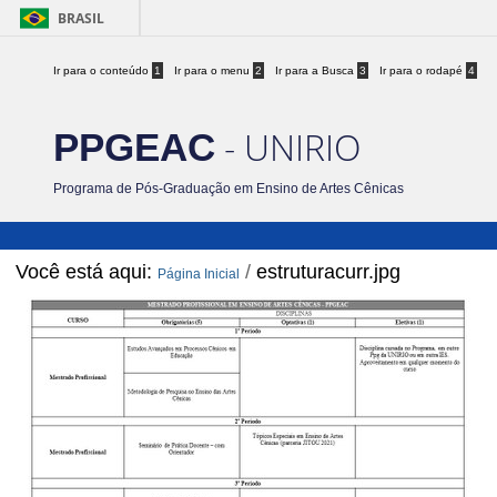
BRASIL
Ir para o conteúdo
1
Ir para o menu
2
Ir para a Busca
3
Ir para o rodapé
4
- UNIRIO
PPGEAC
Programa de Pós-Graduação em Ensino de Artes Cênicas
Você está aqui:
/
estruturacurr.jpg
Página Inicial