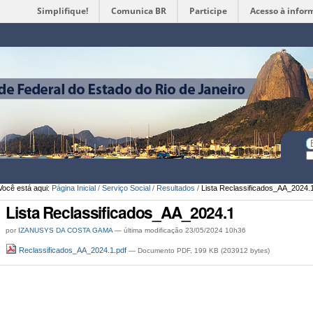
Simplifique!
Comunica BR
Participe
Acesso à infor
Ferramentas
Pessoais
Bu
Bu
A
Você está aqui:
Página Inicial
/
Serviço Social
/
Resultados
/
Lista Reclassificados_AA_2024.
Lista Reclassificados_AA_2024.1
por
IZANUSYS DA COSTA GAMA
—
última modificação
23/05/2024 10h36
Reclassificados_AA_2024.1.pdf
— Documento PDF, 199 KB (203912 bytes)