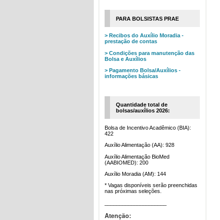
PARA BOLSISTAS PRAE
> Recibos do Auxílio Moradia -
prestação de contas
> Condições para manutenção das
Bolsa e Auxílios
> Pagamento Bolsa/Auxílios -
informações básicas
Quantidade total de
bolsas/auxílios 2026:
Bolsa de Incentivo Acadêmico (BIA):
422
Auxílio Alimentação (AA): 928
Auxílio Alimentação BioMed
(AABIOMED): 200
Auxílio Moradia (AM): 144
* Vagas disponíveis serão preenchidas
nas próximas seleções.
_____________________
Atenção: