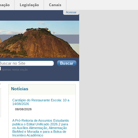
mação
Legislação
Canais
Acessar
sca
apenas nesta seção
sca
vançada…
1
Notícias
Cardápio do Restaurante Escola: 10 a
14/08/2026
08/08/2026
A Pró-Reitoria de Assuntos Estudantis
publica o Edital Unificado 2026.2 para
os Auxílios Alimentação, Alimentação
BioMed e Moradia e para a Bolsa de
Incentivo Acadêmico