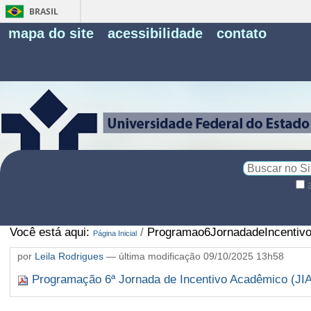
BRASIL
Fe
mapa do site
acessibilidade
contato
Pe
Busca
Busca
Avançada…
Você está aqui:
/
Programao6JornadadeIncentivo
Página Inicial
por
Leila Rodrigues
—
última modificação
09/10/2025 13h58
Programação 6ª Jornada de Incentivo Acadêmico (JIA