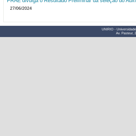
PRAE divulga o Resultado Preliminar da seleção do Auxí
27/06/2024
UNIRIO - Universidade 
Av. Pasteur, 