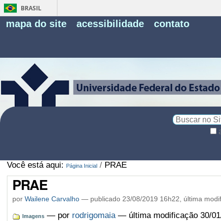
BRASIL
Fe
mapa do site
acessibilidade
contato
Pe
Busca
Busca
Avançada…
Você está aqui:
/
PRAE
Página Inicial
PRAE
por
Wailene Carvalho
—
publicado
23/08/2019 16h22,
última modi
—
por
rodrigomaia
— última modificação 30/01
Imagens