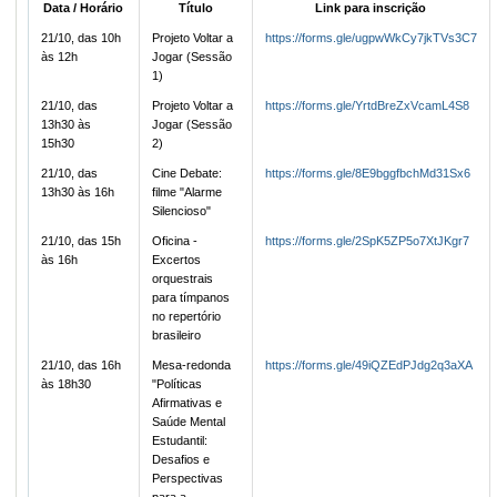
Data / Horário
Título
Link para inscrição
21/10, das 10h
Projeto Voltar a
https://forms.gle/ugpwWkCy7jkTVs3C7
às 12h
Jogar (Sessão
1)
21/10, das
Projeto Voltar a
https://forms.gle/YrtdBreZxVcamL4S8
13h30 às
Jogar (Sessão
15h30
2)
21/10, das
Cine Debate:
https://forms.gle/8E9bggfbchMd31Sx6
13h30 às 16h
filme "Alarme
Silencioso"
21/10, das 15h
Oficina -
https://forms.gle/2SpK5ZP5o7XtJKgr7
às 16h
Excertos
orquestrais
para tímpanos
no repertório
brasileiro
21/10, das 16h
Mesa-redonda
https://forms.gle/49iQZEdPJdg2q3aXA
às 18h30
"Políticas
Afirmativas e
Saúde Mental
Estudantil:
Desafios e
Perspectivas
para a