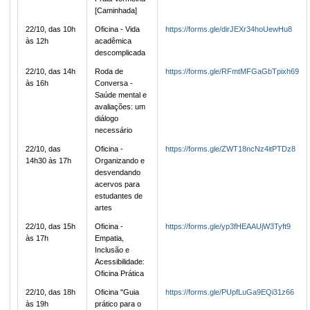
[Caminhada]
22/10, das 10h
Oficina - Vida
https://forms.gle/dirJEXr34hoUewHu8
às 12h
acadêmica
descomplicada
22/10, das 14h
Roda de
https://forms.gle/RFmtMFGaGbTpixh69
às 16h
Conversa -
Saúde mental e
avaliações: um
diálogo
necessário
22/10, das
Oficina -
https://forms.gle/ZWT18ncNz4itPTDz8
14h30 às 17h
Organizando e
desvendando
acervos para
estudantes de
artes
22/10, das 15h
Oficina -
https://forms.gle/yp3fHEAAUjW3Tyft9
às 17h
Empatia,
Inclusão e
Acessibilidade:
Oficina Prática
22/10, das 18h
Oficina "Guia
https://forms.gle/PUpfLuGa9EQi31z66
às 19h
prático para o