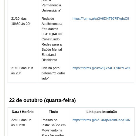
Permanência
Universitária"
21/10, das
Roda de
https://forms.gle/t3V6DNT9J75YgbtC9
18h30 às 20h
Acolhimento a
Estudantes
LGBTQIAPN+:
Construindo
Redes para a
Saúde Mental
Estudantil
Dissidente
21/10, das 19h
Oficina para
https://forms.gle/ks2QYz4HTj9KrzGv9
às 20h
bateria "O outro
lado"
22 de outubro (quarta-feira)
Data / Horário
Título
Link para inscrição
22/10, das 9h
Passos na
https://forms.gle/2T4KqM1dmDKqa1Xi7
às 10h30
Pista: Saúde em
Movimento na
Praia Vermelha