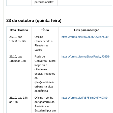
percussionista"
23 de outubro (quinta-feira)
Data / Horário
Título
Link para inscrição
23/10, das
Oficina -
https://forms.gle/9eXjXL3SKo38shGa9
10h30 às 12h
Conhecendo a
Plataforma
Lattes
23/10, das
Roda de
https://forms.gle/nygEiwWRpekyJ26D9
11h30 às 13h
Conversa - Moro
longe ou a
cidade me
exclui? Impactos
da
(des)mobilidade
urbana na vida
acadêmica
23/10, das 14h
Oficina - Venha
https://forms.gle/fRB75YtnDMPNiXhi9
às 17h
ser gestor(a) da
Assistência
Estudantil por um