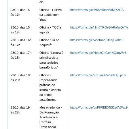
dia
23/10, das 15
Oficina - Cultivo
https://forms.gle/M558t5tpbBeMtzXRA
às 17h
da saúde com
Yoga
23/10, das 15h
Oficina - TCC e
https://forms.gle/Hm3TRQrGARaiWQrTA
às 17h
agora?
23/10, das 16h
Oficina “Tá no
https://forms.gle/WfeKmqFifKqX7a8e6
às 17h
Xequerê”
23/10, das 17h
Oficina “Leitura à
https://forms.gle/NpszQriGo4NQdqWz6
às 18h
primeira vista
para teclados
barrafônicos”
23/10, das 18h
Oficina -
https://forms.gle/ZpEYaUZwVeGAjTpT6
às 20h
Repensando
práticas de
leitura e escrita
de textos
acadêmicos
23/10, das 19h
Mesa-redonda -
https://forms.gle/pnP9RBBX5S2WA6Wx9
às 22h
Da Formação
Acadêmica à
Carreira
Profissional: