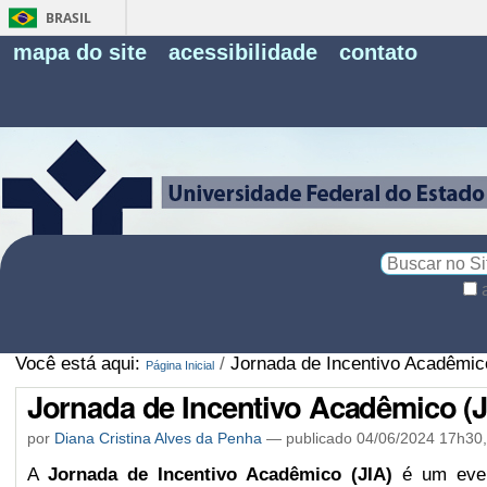
BRASIL
Fe
mapa do site
acessibilidade
contato
Pe
Busca
Busca
Avançada…
Você está aqui:
/
Jornada de Incentivo Acadêmic
Página Inicial
Jornada de Incentivo Acadêmico (J
por
Diana Cristina Alves da Penha
—
publicado
04/06/2024 17h30
A
Jornada de Incentivo Acadêmico (JIA)
é um event