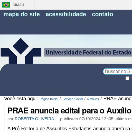
BRASIL
Fe
mapa do site
acessibilidade
contato
Pe
Busca
Busca
Avançada…
Você está aqui:
/
/
/
PRAE anuncia
Página Inicial
Serviço Social
Notícias
PRAE anuncia edital para o Auxíli
por
ROBERTA OLIVEIRA
—
publicado
07/10/2024 12h05,
última m
A Pró-Reitoria de Assuntos Estudantis anuncia abertura d