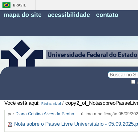
BRASIL
Fe
mapa do site
acessibilidade
contato
Pe
Busca
Busca
Avançada…
Você está aqui:
/
copy2_of_NotasobreoPasseLivre
Página Inicial
por
Diana Cristina Alves da Penha
—
última modificação
05/09/20
Nota sobre o Passe Livre Universitário - 05.09.2025.