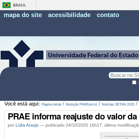
BRASIL
Fe
mapa do site
acessibilidade
contato
Pe
Busca
Busca
Avançada…
Você está aqui:
/
/
/
Página Inicial
Nutrição PRAE(erro)
Notícias SETAN 2025
PRAE informa reajuste do valor da 
por
Lídia Araújo
—
publicado
24/10/2025 16h17,
última modificaçã