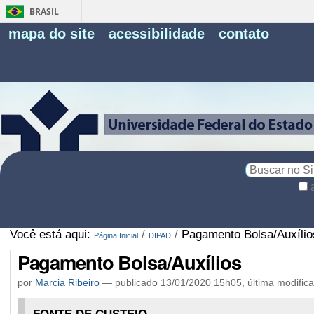
BRASIL
Fe
mapa do site
acessibilidade
contato
Pe
Busca
Busca
Avançada…
Você está aqui:
/
/
Pagamento Bolsa/Auxílio
Página Inicial
DIPAD
Pagamento Bolsa/Auxílios
por
Marcia Ribeiro
—
publicado
13/01/2020 15h05,
última modific