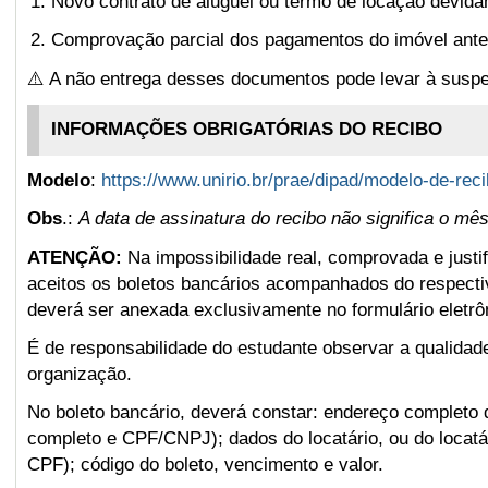
Novo contrato de aluguel ou termo de locação devid
Comprovação parcial dos pagamentos do imóvel anter
⚠️ A não entrega desses documentos pode levar à
susp
INFORMAÇÕES OBRIGATÓRIAS DO RECIBO
Modelo
:
https://www.unirio.br/prae/dipad/modelo-de-re
Obs
.:
A data de assinatura do recibo não significa o mês
ATENÇÃO:
Na impossibilidade real, comprovada e justif
aceitos os boletos bancários acompanhados do respect
deverá ser anexada exclusivamente no formulário ele
É de responsabilidade do estudante observar a qualid
organização.
No boleto bancário, deverá constar: endereço completo 
completo e CPF/CNPJ); dados do locatário, ou do locatá
CPF); código do boleto, vencimento e valor.