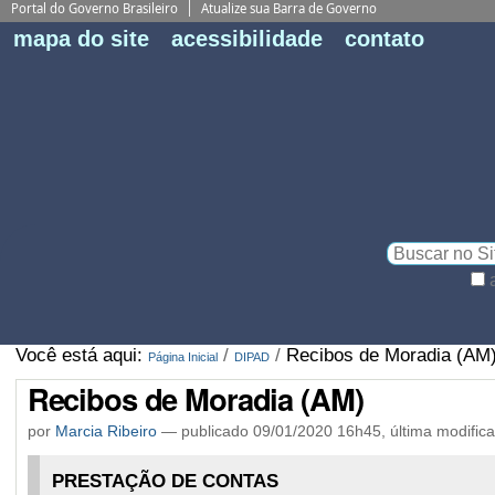
Portal do Governo Brasileiro
Atualize sua Barra de Governo
Fe
mapa do site
acessibilidade
contato
Pe
Busca
Busca
Avançada…
Você está aqui:
/
/
Recibos de Moradia (AM
Página Inicial
DIPAD
Recibos de Moradia (AM)
por
Marcia Ribeiro
—
publicado
09/01/2020 16h45,
última modific
PRESTAÇÃO DE CONTAS