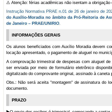
⚠️ Atenção: férias acadêmicas
não isentam
a obrigação 
Instrução Normativa PRAE n.01 de 26 de janeiro de 20
do Auxílio-Moradia no âmbito da Pró-Reitoria de As
de Janeiro – PRAE/UNIRIO
.
INFORMAÇÕES GERAIS
Os alunos beneficiados com Auxílio Moradia devem
locação apresentado, o pagamento de aluguel no municíp
A comprovação trimestral de despesas com aluguel de i
ser enviada por meio de formulário eletrônico disponib
digitalizado do comprovante original, assinado à caneta 
Obs.: Não será aceita "montagem" de assinatura do loc
documento.
PRAZO
▶️O envio dos recibos é trimestral, começando a contar 