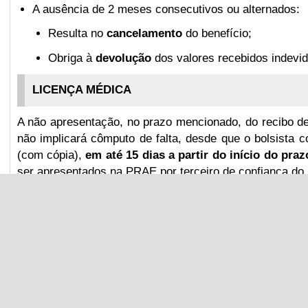
A ausência de
2 meses consecutivos ou alternados
:
Resulta no
cancelamento
do benefício
;
Obriga à
devolução
dos valores recebidos indevi
LICENÇA MÉDICA
A não apresentação, no prazo mencionado, do recibo d
não implicará cômputo de falta, desde que o bolsista c
(com cópia),
em até 15 dias a partir do início do praz
ser apresentados na PRAE por terceiro de confiança do b
*As informações acima não substituem o respectivo edit
Portlet de conteudo estático
ACESSO RÁPIDO