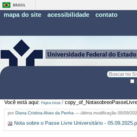
BRASIL
Fe
mapa do site
acessibilidade
contato
Pe
Busca
Busca
Avançada…
Você está aqui:
/
copy_of_NotasobreoPasseLivreU
Página Inicial
por
Diana Cristina Alves da Penha
—
última modificação
05/09/20
Nota sobre o Passe Livre Universitário - 05.09.2025.