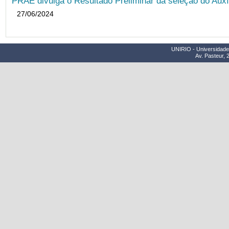
PRAE divulga o Resultado Preliminar da seleção do Auxí
27/06/2024
UNIRIO - Universidade 
Av. Pasteur, 