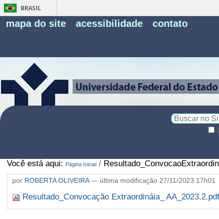
BRASIL
Fe
mapa do site
acessibilidade
contato
Pe
Busca
Busca
Avançada…
Você está aqui:
/
Resultado_ConvocaoExtraordin
Página Inicial
por
ROBERTA OLIVEIRA
—
última modificação
27/11/2023 17h01
Resultado_Convocação Extraordináia_ AA_2023.2.pd