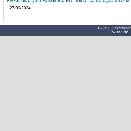
PRAE divulga o Resultado Preliminar da seleção do Auxí
27/06/2024
UNIRIO - Universidade 
Av. Pasteur, 