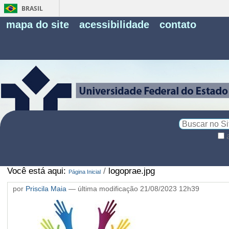
BRASIL
Fe
mapa do site
acessibilidade
contato
Pe
Busca
Busca
Avançada…
Você está aqui:
/
logoprae.jpg
Página Inicial
por
Priscila Maia
—
última modificação
21/08/2023 12h39