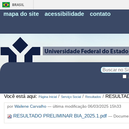
BRASIL
Fe
mapa do site
acessibilidade
contato
Pe
Busca
Busca
Avançada…
Você está aqui:
/
/
/
RESULTAD
Página Inicial
Serviço Social
Resultados
por
Wailene Carvalho
—
última modificação
06/03/2025 15h33
RESULTADO PRELIMINAR BIA_2025.1.pdf
— Document