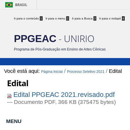
BRASIL
Ir para o conteúdo
1
Ir para o menu
2
Ir para a Busca
3
Ir para o rodapé
4
- UNIRIO
PPGEAC
Programa de Pós-Graduação em Ensino de Artes Cênicas
Você está aqui:
/
/
Edital
Página Inicial
Processo Seletivo 2021
Edital
Edital PPGEAC 2021.revisado.pdf
— Documento PDF, 366 KB (375475 bytes)
MENU