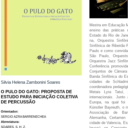
Mestra em Educação M
ensino das práticas 
Estado do Rio de Jane
na, Orquestra Sinfôn
Sinfônica de Ribeirão
Paulo e como convida
São Paulo, Orquestr
Orquestra Jazz Sinfôn
Conferência promovid
Conjuntos de Câmara 
Banda Sinfônica do E
cidades de Schladmi
Silvia Helena Zambonini Soares
coordenadora pedagógi
O PULO DO GATO: PROPOSTA DE
Metais Lyra Tatuí,
ESTUDO PARA INICIAÇÃO COLETIVA
internacionais. Junto
DE PERCUSSÃO
Europa, na qual foi
Künstler Bayreuth, o m
Orientador:
Associação de Ban
SERGIO AZRA BARRENECHEA
Alemanha, Certamen 
Abreviatura:
cidade de Valencia, Es
SOARES, S. H. Z.
Iguazú en Concierto,