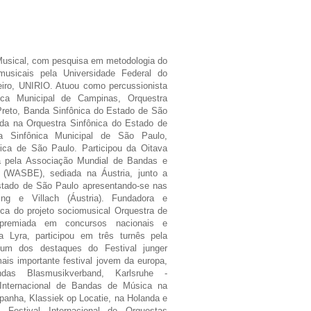
usical, com pesquisa em metodologia do
musicais pela Universidade Federal do
iro, UNIRIO. Atuou como percussionista
ica Municipal de Campinas, Orquestra
 Preto, Banda Sinfônica do Estado de São
da na Orquestra Sinfônica do Estado de
a Sinfônica Municipal de São Paulo,
ica de São Paulo. Participou da Oitava
a pela Associação Mundial de Bandas e
(WASBE), sediada na Áustria, junto a
stado de São Paulo apresentando-se nas
ng e Villach (Áustria). Fundadora e
ca do projeto sociomusical Orquestra de
 premiada em concursos nacionais e
 a Lyra, participou em três turnês pela
 um dos destaques do Festival junger
ais importante festival jovem da europa,
das Blasmusikverband, Karlsruhe -
Internacional de Bandas de Música na
panha, Klassiek op Locatie, na Holanda e
 Festival Internacional de Orquestas