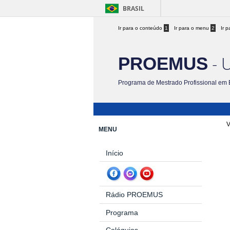
BRASIL
Ir para o conteúdo
1
Ir para o menu
2
Ir 
- 
PROEMUS
Programa de Mestrado Profissional em 
V
MENU
Início
Rádio PROEMUS
Programa