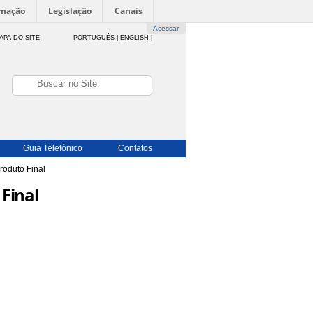
rmação
Legislação
Canais
Acessar
APA DO SITE
PORTUGUÊS |
ENGLISH |
Guia Telefônico
Contatos
roduto Final
 Final