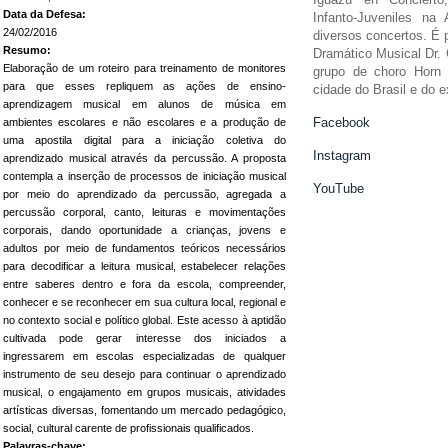
Data da Defesa:
Infanto-Juveniles na
24/02/2016
diversos concertos. É 
Resumo:
Dramático Musical Dr. 
Elaboração de um roteiro para treinamento de monitores
grupo de choro Horn 
para que esses repliquem as ações de ensino-
cidade do Brasil e do ex
aprendizagem musical em alunos de música em
Facebook
ambientes escolares e não escolares e a produção de
uma apostila digital para a iniciação coletiva do
Instagram
aprendizado musical através da percussão. A proposta
contempla a inserção de processos de iniciação musical
YouTube
por meio do aprendizado da percussão, agregada a
percussão corporal, canto, leituras e movimentações
corporais, dando oportunidade a crianças, jovens e
adultos por meio de fundamentos teóricos necessários
para decodificar a leitura musical, estabelecer relações
entre saberes dentro e fora da escola, compreender,
conhecer e se reconhecer em sua cultura local, regional e
no contexto social e político global. Este acesso à aptidão
cultivada pode gerar interesse dos iniciados a
ingressarem em escolas especializadas de qualquer
instrumento de seu desejo para continuar o aprendizado
musical, o engajamento em grupos musicais, atividades
artísticas diversas, fomentando um mercado pedagógico,
social, cultural carente de profissionais qualificados.
Palavras-chave: