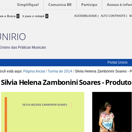
Simplifique!
Comunica BR
Participe
Acesso à info
para a Busca
3
Ir para o rodapé
4
ACESSIBILIDADE
|
ALTO CONTRASTE |
M
UNIRIO
Ensino das Práticas Musicais
Portal Unirio
ocê está aqui:
Página Inicial
/
Turma de 2014
/
Silvia Helena Zambonini Soares - P
Silvia Helena Zambonini Soares - Produto