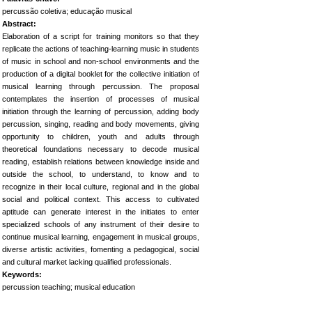
percussão coletiva; educação musical
Abstract:
Elaboration of a script for training monitors so that they
replicate the actions of teaching-learning music in students
of music in school and non-school environments and the
production of a digital booklet for the collective initiation of
musical learning through percussion. The proposal
contemplates the insertion of processes of musical
initiation through the learning of percussion, adding body
percussion, singing, reading and body movements, giving
opportunity to children, youth and adults through
theoretical foundations necessary to decode musical
reading, establish relations between knowledge inside and
outside the school, to understand, to know and to
recognize in their local culture, regional and in the global
social and political context. This access to cultivated
aptitude can generate interest in the initiates to enter
specialized schools of any instrument of their desire to
continue musical learning, engagement in musical groups,
diverse artistic activities, fomenting a pedagogical, social
and cultural market lacking qualified professionals.
Keywords:
percussion teaching; musical education