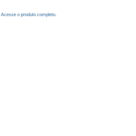
Acesse o produto completo.
avegação
essibilidade
pa do Site