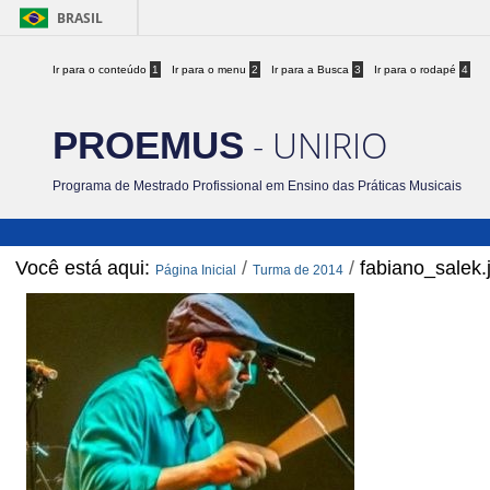
BRASIL
Ir para o conteúdo
1
Ir para o menu
2
Ir para a Busca
3
Ir para o rodapé
4
- UNIRIO
PROEMUS
Programa de Mestrado Profissional em Ensino das Práticas Musicais
Você está aqui:
/
/
fabiano_salek.
Página Inicial
Turma de 2014