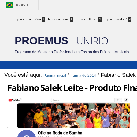
BRASIL
Ir para o conteúdo
1
Ir para o menu
2
Ir para a Busca
3
Ir para o rodapé
4
- UNIRIO
PROEMUS
Programa de Mestrado Profissional em Ensino das Práticas Musicais
Você está aqui:
/
/
Fabiano Salek 
Página Inicial
Turma de 2014
Fabiano Salek Leite - Produto Fin