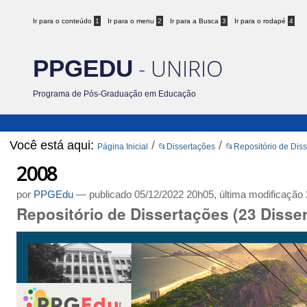
Ir para o conteúdo
1
Ir para o menu
2
Ir para a Busca
3
Ir para o rodapé
4
- UNIRIO
PPGEDU
Programa de Pós-Graduação em Educação
Você está aqui:
/
/
Página Inicial
📂Dissertações
📂Repositório de Dis
2008
por
PPGEdu
—
publicado
05/12/2022 20h05,
última modificação
Repositório de Dissertações (23 Disse