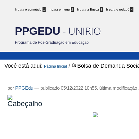
Ir para o conteúdo
1
Ir para o menu
2
Ir para a Busca
3
Ir para o rodapé
4
- UNIRIO
PPGEDU
Programa de Pós-Graduação em Educação
Você está aqui:
/
📂Bolsa de Demanda Socia
Página Inicial
Bolsa de Demanda Social
por
PPGEdu
—
publicado
05/12/2022 10h55,
última modificação
Bol
CAPES/DS