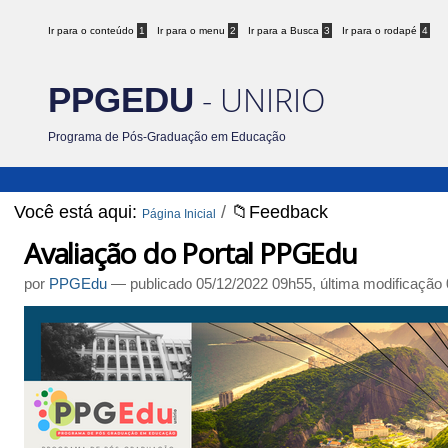
Ir para o conteúdo
1
Ir para o menu
2
Ir para a Busca
3
Ir para o rodapé
4
- UNIRIO
PPGEDU
Programa de Pós-Graduação em Educação
Você está aqui:
/
📁Feedback
Página Inicial
Avaliação do Portal PPGEdu
por
PPGEdu
—
publicado
05/12/2022 09h55,
última modificação