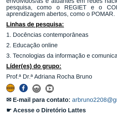
envolvidos/as e atuantes em redes naci
pesquisa, como o REGIET e o COL
aprendizagem abertos, como o POMAR.
Linhas de pesquisa:
1. Docências contemporâneas
2. Educação online
3. Tecnologias da informação e comuni
Líder(es) do grupo:
Prof.ª Dr.ª Adriana Rocha Bruno
✉ E-mail para contato:
arbruno2208@g
☛ Acesse o Diretório Lattes