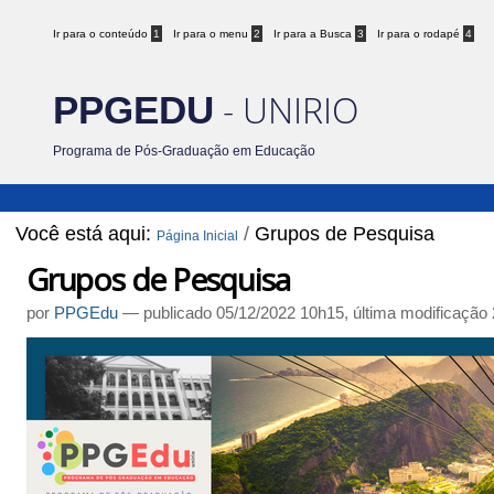
Ir para o conteúdo
1
Ir para o menu
2
Ir para a Busca
3
Ir para o rodapé
4
- UNIRIO
PPGEDU
Programa de Pós-Graduação em Educação
Você está aqui:
/
Grupos de Pesquisa
Página Inicial
Grupos de Pesquisa
por
PPGEdu
—
publicado
05/12/2022 10h15,
última modificação