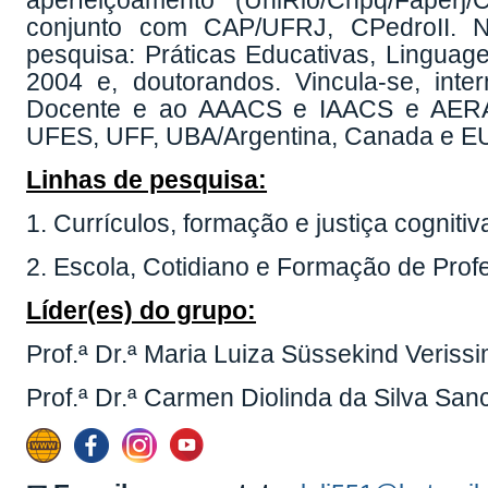
aperfeiçoamento (UniRio/Cnpq/Faperj
conjunto com CAP/UFRJ, CPedroII. N
pesquisa: Práticas Educativas, Linguag
2004 e, doutorandos. Vincula-se, in
Docente e ao AAACS e IAACS e AERA.
UFES, UFF, UBA/Argentina, Canada e E
Linhas de pesquisa:
1. Currículos, formação e justiça cognitiv
2. Escola, Cotidiano e Formação de Prof
Líder(es) do grupo:
Prof.ª Dr.ª Maria Luiza Süssekind Verissi
Prof.ª Dr.ª Carmen Diolinda da Silva Sa