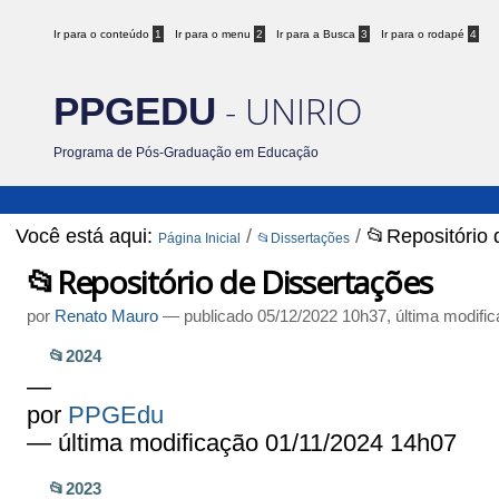
Ir para o conteúdo
1
Ir para o menu
2
Ir para a Busca
3
Ir para o rodapé
4
- UNIRIO
PPGEDU
Programa de Pós-Graduação em Educação
Você está aqui:
/
/
📂Repositório 
Página Inicial
📂Dissertações
📂Repositório de Dissertações
por
Renato Mauro
—
publicado
05/12/2022 10h37,
última modifi
📂2024
—
por
PPGEdu
— última modificação 01/11/2024 14h07
📂2023