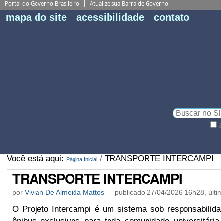
Portal do Governo Brasileiro
Atualize sua Barra de Governo
Fe
mapa do site
acessibilidade
contato
Pe
Busca
Busca
Avançada…
Você está aqui:
/
TRANSPORTE INTERCAMPI
Página Inicial
TRANSPORTE INTERCAMPI
por
Vivian De Almeida Mattos
—
publicado
27/04/2026 16h28,
últi
O Projeto Intercampi é um sistema sob responsabilid
ônibus exclusivos para toda comunidade universitária 