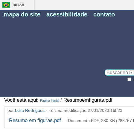
BRASIL
Fe
mapa do site
acessibilidade
contato
Pe
Busca
Busca
Avançada…
Você está aqui:
/
Resumoemfiguras.pdf
Página Inicial
por
Leila Rodrigues
—
última modificação
27/01/2023 16h23
Resumo em figuras.pdf
— Documento PDF, 280 KB (286757 b