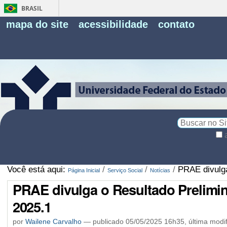
BRASIL
Fe
mapa do site
acessibilidade
contato
Pe
Busca
Busca
Avançada…
Você está aqui:
/
/
/
PRAE divulga
Página Inicial
Serviço Social
Notícias
PRAE divulga o Resultado Prelimin
2025.1
por
Wailene Carvalho
—
publicado
05/05/2025 16h35,
última modi