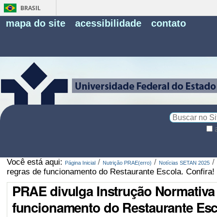
BRASIL
Fe
mapa do site
acessibilidade
contato
Pe
Busca
Busca
Avançada…
Você está aqui:
/
/
/
Página Inicial
Nutrição PRAE(erro)
Notícias SETAN 2025
regras de funcionamento do Restaurante Escola. Confira!
PRAE divulga Instrução Normativa 
funcionamento do Restaurante Esco