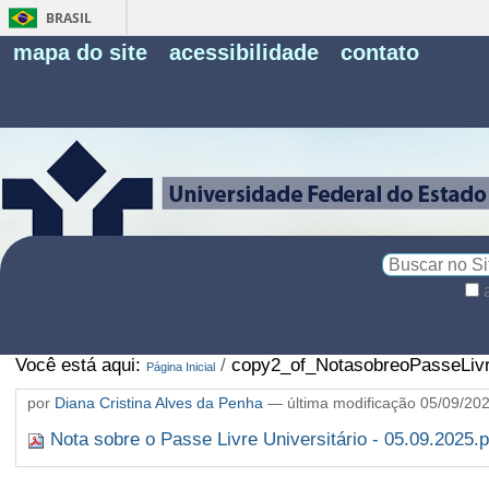
BRASIL
Fe
mapa do site
acessibilidade
contato
Pe
Busca
Busca
Avançada…
Você está aqui:
/
copy2_of_NotasobreoPasseLivre
Página Inicial
por
Diana Cristina Alves da Penha
—
última modificação
05/09/20
Nota sobre o Passe Livre Universitário - 05.09.2025.