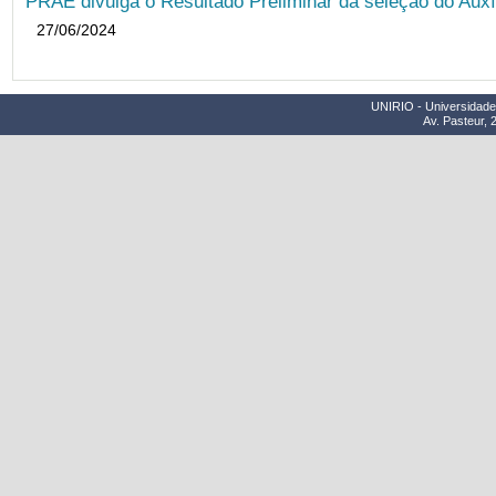
PRAE divulga o Resultado Preliminar da seleção do Auxí
27/06/2024
UNIRIO - Universidade 
Av. Pasteur, 