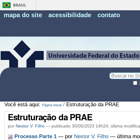
BRASIL
Fe
mapa do site
acessibilidade
contato
Pe
Busca
Busca
Avançada…
Você está aqui:
/
Estruturação da PRAE
Página Inicial
Estruturação da PRAE
por
Nestor V. Filho
—
publicado
30/05/2023 14h24,
última modific
Processo Parte 1
—
por
Nestor V. Filho
— última mod